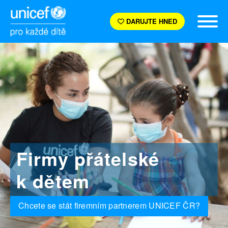
DARUJTE HNED
Firmy přátelské
k dětem
Chcete se stát firemním partnerem UNICEF ČR?