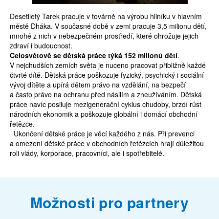
Desetiletý Tarek pracuje v továrně na výrobu hliníku v hlavním
městě Dháka. V současné době v zemi pracuje 3,5 milionu dětí,
mnohé z nich v nebezpečném prostředí, které ohrožuje jejich
zdraví i budoucnost.
Celosvětově se dětská práce týká 152 milionů dětí
.
V nejchudších zemích světa je nuceno pracovat přibližně každé
čtvrté dítě.
Dětská práce poškozuje fyzický, psychický i sociální
vývoj dítěte a upírá dětem právo na vzdělání, na bezpečí
a často právo na ochranu před násilím a zneužíváním. Dětská
práce navíc posiluje mezigenerační cyklus chudoby, brzdí růst
národních ekonomik a poškozuje globální i domácí obchodní
řetězce.
Ukončení dětské práce je věcí každého z nás. Při prevenci
a omezení dětské práce v obchodních řetězcích hrají důležitou
roli vlády, korporace, pracovníci, ale i spotřebitelé.
Možnosti pro partnery