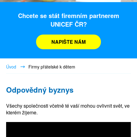
Chcete se stát firemním partnerem
UNICEF ČR?
NAPIŠTE NÁM
Úvod
Firmy přátelské k dětem
Odpovědný byznys
Všechy společnosti včetně té vaší mohou ovlivnit svět, ve
kterém žijeme.