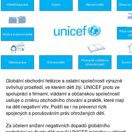
Globální obchodní řetězce a ostatní společnosti výrazně
ovlivňují prostředí, ve kterém děti žijí. UNICEF proto ve
spolupráci s firmami, vládami a občanskou společností
usiluje o změnu obchodního chování a praktik, které mají
na děti negativní vliv. Podílí se i na prevenci rizik
spojených s porušováním práv ohrožených dětí.
Za účelem snížení negativních dopadů globálního
podnikání na životy dětí rozvíjí UNICEF iniciativy v oblasti