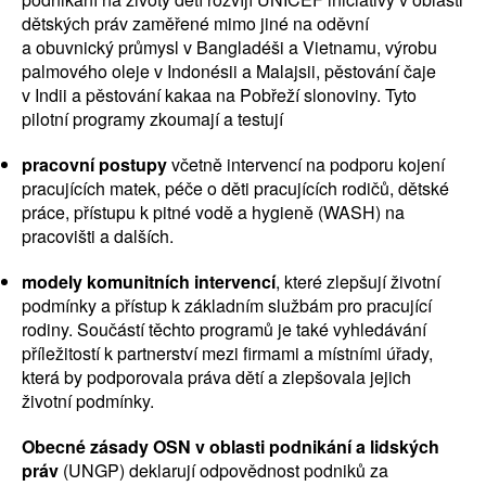
dětských práv zaměřené mimo jiné na oděvní
a obuvnický průmysl v Bangladéši a Vietnamu, výrobu
palmového oleje v Indonésii a Malajsii, pěstování čaje
v Indii a pěstování kakaa na Pobřeží slonoviny. Tyto
pilotní programy zkoumají a testují
pracovní postupy
včetně intervencí na podporu kojení
pracujících matek, péče o děti pracujících rodičů, dětské
práce, přístupu k pitné vodě a hygieně (WASH) na
pracovišti a dalších.
modely komunitních intervencí
, které zlepšují životní
podmínky a přístup k základním službám pro pracující
rodiny. Součástí těchto programů je také vyhledávání
příležitostí k partnerství mezi firmami a místními úřady,
která by podporovala práva dětí a zlepšovala jejich
životní podmínky.
Obecné zásady OSN v oblasti podnikání a lidských
práv
(UNGP) deklarují odpovědnost podniků za