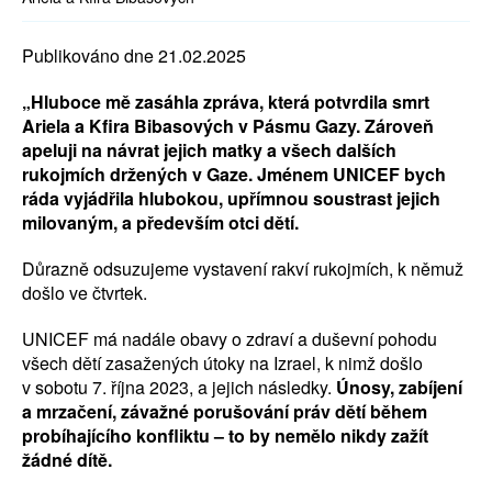
Publikováno dne 21.02.2025
„Hluboce mě zasáhla zpráva, která potvrdila smrt
Ariela a Kfira Bibasových v Pásmu Gazy. Zároveň
apeluji na návrat jejich matky a všech dalších
rukojmích držených v Gaze. Jménem UNICEF bych
ráda vyjádřila hlubokou, upřímnou soustrast jejich
milovaným, a především otci dětí.
Důrazně odsuzujeme vystavení rakví rukojmích, k němuž
došlo ve čtvrtek.
UNICEF má nadále obavy o zdraví a duševní pohodu
všech dětí zasažených útoky na Izrael, k nimž došlo
v sobotu 7. října 2023, a jejich následky.
Únosy, zabíjení
a mrzačení, závažné porušování práv dětí během
probíhajícího konfliktu – to by nemělo nikdy zažít
žádné dítě.