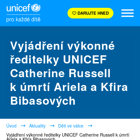
DARUJTE HNED
Vyjádření výkonné
ředitelky UNICEF
Catherine Russell
k úmrtí Ariela a Kfira
Bibasových
Úvod
Aktuality
Děti ve válce
Vyjádření výkonné ředitelky UNICEF Catherine Russell k úmrtí
Ariela a Kfira Bibasových