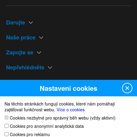
Darujte
Naše práce
Zapojte se
Nepřehlédněte
Naše weby
Nastavení cookies
Na těchto stránkách fungují cookies, které nám pomáhají
zajišťovat funkčnost webu.
Více o cookies
Cookies nezbytné pro správný běh webu (vždy aktivní)
© 1991 Český výbor pro UNICEF
Cookies pro anonymní analytická data
nastavní cookies
Cookies pro reklamu