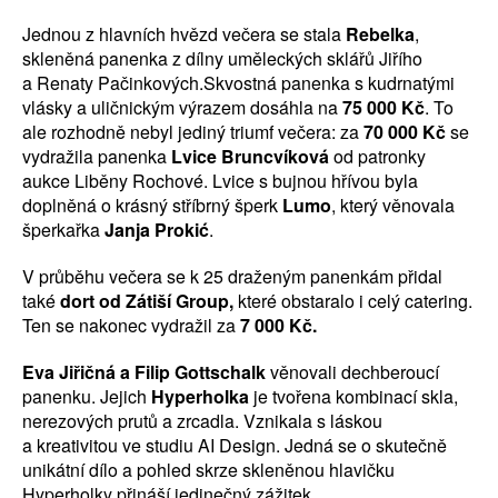
Jednou z hlavních hvězd večera se stala
Rebelka
,
skleněná panenka z dílny uměleckých sklářů Jiřího
a Renaty Pačinkových.Skvostná panenka s kudrnatými
vlásky a uličnickým výrazem dosáhla na
75 000 Kč
. To
ale rozhodně nebyl jediný triumf večera: za
70 000 Kč
se
vydražila panenka
Lvice Bruncvíková
od patronky
aukce Liběny Rochové. Lvice s bujnou hřívou byla
doplněná o krásný stříbrný šperk
Lumo
, který věnovala
šperkařka
Janja Prokić
.
V průběhu večera se k 25 draženým panenkám přidal
také
dort od Zátiší Group,
které obstaralo i celý catering.
Ten se nakonec vydražil za
7 000 Kč.
Eva Jiřičná a Filip Gottschalk
věnovali dechberoucí
panenku. Jejich
Hyperholka
je tvořena kombinací skla,
nerezových prutů a zrcadla. Vznikala s láskou
a kreativitou ve studiu AI Design. Jedná se o skutečně
unikátní dílo a pohled skrze skleněnou hlavičku
Hyperholky přináší jedinečný zážitek.