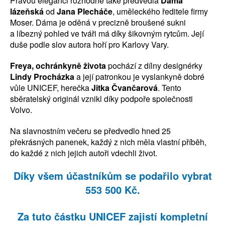
Pravou eleganci rozhodně také předvedla
Dáma
lázeňská
od
Jana Plecháče
, uměleckého ředitele firmy
Moser. Dáma je oděná v precizně broušené sukni
a líbezný pohled ve tváři má díky šikovným rytcům. Její
duše podle slov autora hoří pro Karlovy Vary.
Freya, ochránkyně života
pochází z dílny designérky
Lindy Procházka
a její patronkou je vyslankyně dobré
vůle UNICEF, herečka
Jitka Čvančarová
. Tento
sběratelský originál vznikl díky podpoře společnosti
Volvo.
Na slavnostním večeru se předvedlo hned 25
překrásných panenek, každý z nich měla vlastní příběh,
do každé z nich jejich autoři vdechli život.
Díky všem účastníkům se podařilo vybrat
553 500 Kč.
Za tuto částku UNICEF zajistí kompletní