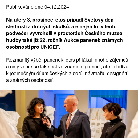
Publikováno dne 04.12.2024
Na úterý 3. prosince letos připadl Světový den
štědrosti a dobrých skutků, ale nejen to, v tento
podvečer vyvrcholil v prostorách Českého muzea
hudby také již 22. ročník Aukce panenek známých
osobností pro UNICEF.
Rozmanitý výběr panenek letos přilákal mnoho zájemců
a celý večer se tak nesl ve znamení pomoci, ale i obdivu
k jedinečným dílům českých autorů, návrhářů, designérů
a známých osobností.