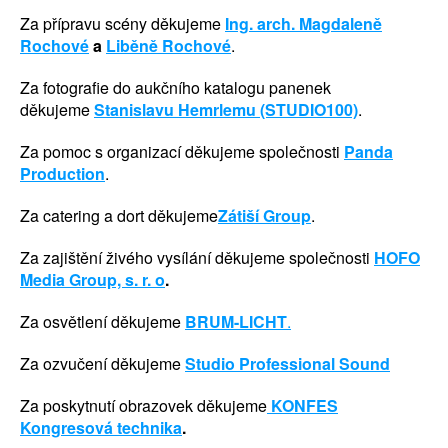
Za přípravu scény děkujeme
Ing. arch. Magdaleně
Rochové
a
Liběně Rochové
.
Za fotografie do aukčního katalogu panenek
děkujeme
Stanislavu Hemrlemu (STUDIO100)
.
Za pomoc s organizací děkujeme společnosti
Panda
Production
.
Za catering a dort děkujeme
Zátiší Group
.
Za zajištění živého vysílání děkujeme společnosti
HOFO
Media Group, s. r. o
.
Za osvětlení děkujeme
BRUM-LICHT
.
Za ozvučení děkujeme
Studio Professional Sound
Za poskytnutí obrazovek děkujeme
KONFES
Kongresová technika
.