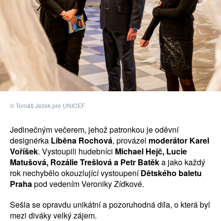
© Tomáš Ježek pro UNICEF
Jedinečným večerem, jehož patronkou je oděvní
designérka
Liběna Rochová
, provázel
moderátor Karel
Voříšek
. Vystoupili hudebníci
Michael Hejč, Lucie
Matušová, Rozálie Trešlová a Petr Batěk
a jako každý
rok nechybělo okouzlující vystoupení
Dětského baletu
Praha
pod vedením Veroniky Zídkové.
Sešla se opravdu unikátní a pozoruhodná díla, o která byl
mezi diváky velký zájem.