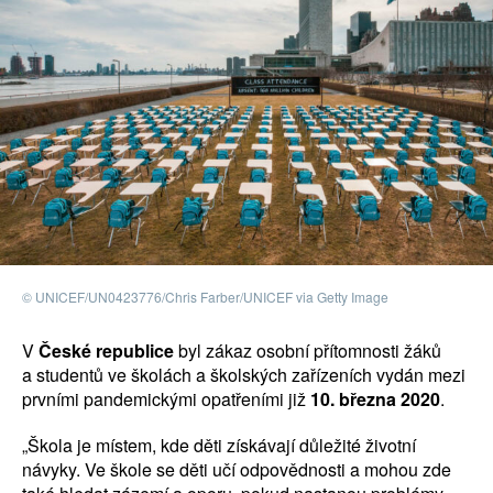
© UNICEF/UN0423776/Chris Farber/UNICEF via Getty Image
V
České republice
byl zákaz osobní přítomnosti žáků
a studentů ve školách a školských zařízeních vydán mezi
prvními pandemickými opatřeními již
10. března 2020
.
„Škola je místem, kde děti získávají důležité životní
návyky. Ve škole se děti učí odpovědnosti a mohou zde