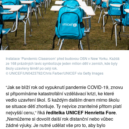
Instalace ‘Pandemic Classroom’ před budovou OSN v New Yorku. Každá
ze 168 prázdných lavic symbolizuje jeden milion dětí v zemích, kde byly
školy uzavřeny téměř po celý rok.
© UNICEF/UN0423792/Chris Farber/UNICEF via Getty Images
“Jak se blíží rok od vypuknutí pandemie COVID-19, znovu
si připomínáme katastrofální vzdělávací krizi, ke které
vedlo uzavření škol. S každým dalším dnem mimo školu
se situace dětí zhoršuje. Ty nejvíce zranitelné přitom platí
nejvyšší cenu,“ říká
ředitelka UNICEF Henrietta Fore
.
„Nemůžeme si dovolit další rok distanční nebo vůbec
žádné výuky. Je nutné udělat vše pro to, aby bylo