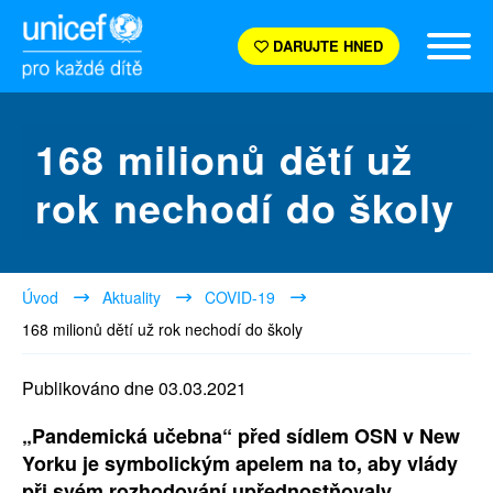
DARUJTE HNED
168 milionů dětí už
rok nechodí do školy
Úvod
Aktuality
COVID-19
168 milionů dětí už rok nechodí do školy
Publikováno dne 03.03.2021
„Pandemická učebna“ před sídlem OSN v New
Yorku je symbolickým apelem na to, aby vlády
při svém rozhodování upřednostňovaly