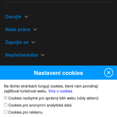
Darujte
Naše práce
Zapojte se
Nepřehlédněte
Naše weby
Nastavení cookies
Na těchto stránkách fungují cookies, které nám pomáhají
zajišťovat funkčnost webu.
Více o cookies
Cookies nezbytné pro správný běh webu (vždy aktivní)
© 1991 Český výbor pro UNICEF
Cookies pro anonymní analytická data
nastavní cookies
Cookies pro reklamu