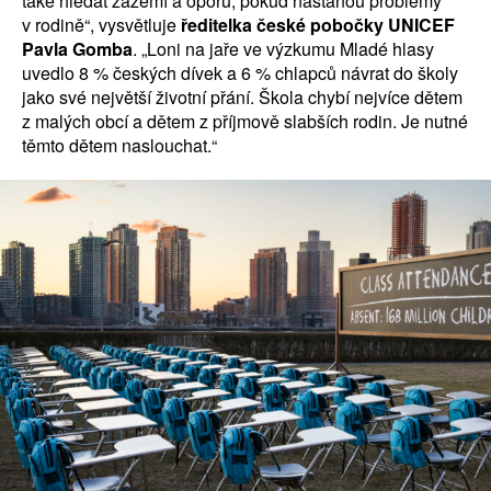
také hledat zázemí a oporu, pokud nastanou problémy
v rodině“, vysvětluje
ředitelka české pobočky UNICEF
Pavla Gomba
. „Loni na jaře ve výzkumu Mladé hlasy
uvedlo 8 % českých dívek a 6 % chlapců návrat do školy
jako své největší životní přání. Škola chybí nejvíce dětem
z malých obcí a dětem z příjmově slabších rodin. Je nutné
těmto dětem naslouchat.“