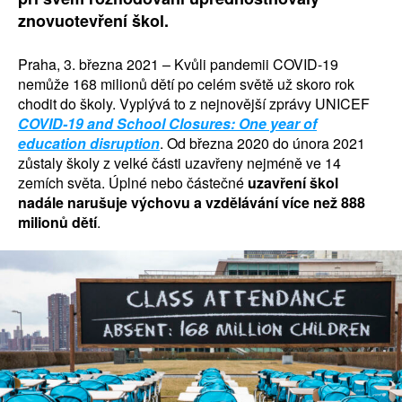
znovuotevření škol.
Praha, 3. března 2021 – Kvůli pandemii COVID-19
nemůže 168 milionů dětí po celém světě už skoro rok
chodit do školy. Vyplývá to z nejnovější zprávy UNICEF
COVID-19 and School Closures: One year of
education disruption
. Od března 2020 do února 2021
zůstaly školy z velké části uzavřeny nejméně ve 14
zemích světa. Úplné nebo částečné
uzavření škol
nadále narušuje výchovu a vzdělávání více než 888
milionů dětí
.