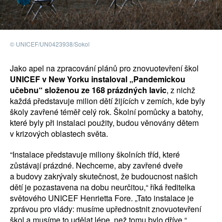
© UNICEF/UN0423938/Sokol
Jako apel na zpracování plánů pro znovuotevření škol
UNICEF v New Yorku instaloval „Pandemickou
učebnu“ složenou ze 168 prázdných lavic
, z nichž
každá představuje milion dětí žijících v zemích, kde byly
školy zavřené téměř celý rok. Školní pomůcky a batohy,
které byly při instalaci použity, budou věnovány dětem
v krizových oblastech světa.
“Instalace představuje miliony školních tříd, které
zůstávají prázdné. Nechceme, aby zavřené dveře
a budovy zakrývaly skutečnost, že budoucnost našich
dětí je pozastavena na dobu neurčitou,“ říká ředitelka
světového UNICEF Henrietta Fore. „Tato instalace je
zprávou pro vlády: musíme upřednostnit znovuotevření
škol a musíme to udělat lépe, než tomu bylo dříve.“