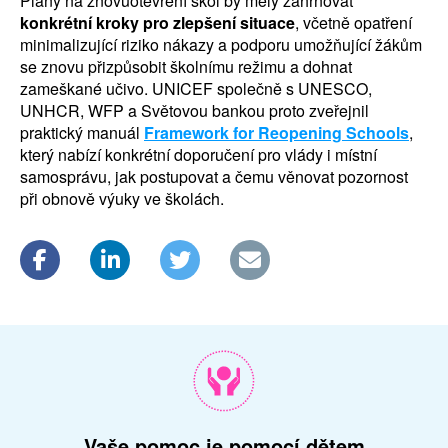
Plány na znovuotevření škol by měly zahrnovat
konkrétní kroky pro zlepšení situace
, včetně opatření
minimalizující riziko nákazy a podporu umožňující žákům
se znovu přizpůsobit školnímu režimu a dohnat
zameškané učivo. UNICEF společně s UNESCO,
UNHCR, WFP a Světovou bankou proto zveřejnil
praktický manuál
Framework for Reopening Schools
,
který nabízí konkrétní doporučení pro vlády i místní
samosprávu, jak postupovat a čemu věnovat pozornost
při obnově výuky ve školách.
Vaše pomoc je pomocí dětem