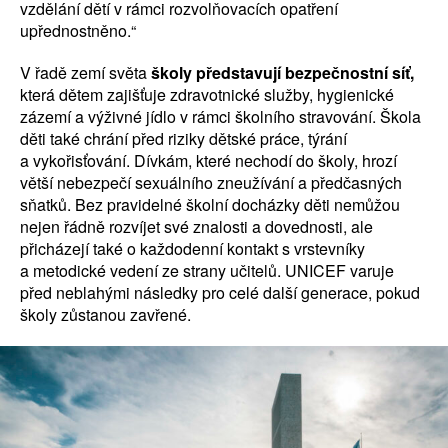
vzdělání dětí v rámci rozvolňovacích opatření
upřednostněno.“
V řadě zemí světa
školy představují bezpečnostní síť,
která dětem zajišťuje zdravotnické služby, hygienické
zázemí a výživné jídlo v rámci školního stravování. Škola
děti také chrání před riziky dětské práce, týrání
a vykořisťování. Dívkám, které nechodí do školy, hrozí
větší nebezpečí sexuálního zneužívání a předčasných
sňatků. Bez pravidelné školní docházky děti nemůžou
nejen řádně rozvíjet své znalosti a dovednosti, ale
přicházejí také o každodenní kontakt s vrstevníky
a metodické vedení ze strany učitelů. UNICEF varuje
před neblahými následky pro celé další generace, pokud
školy zůstanou zavřené.