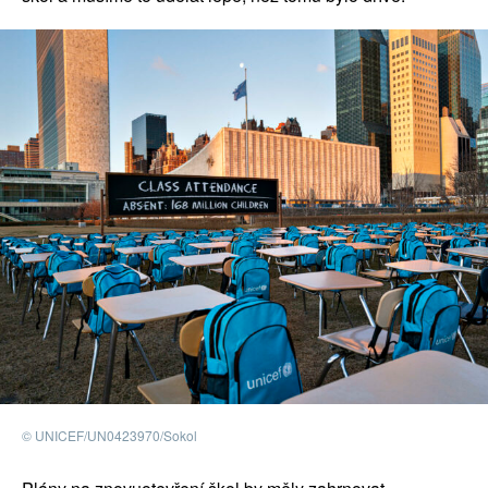
© UNICEF/UN0423970/Sokol