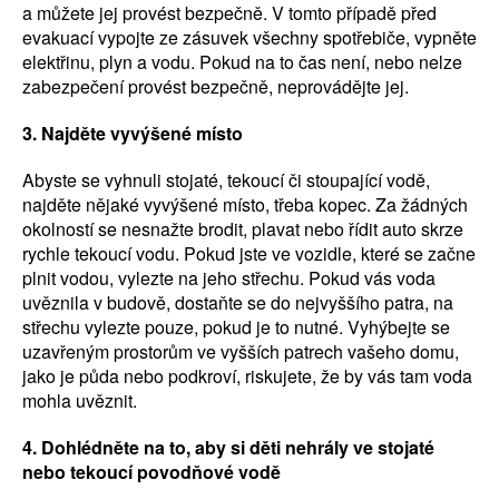
a můžete jej provést bezpečně. V tomto případě před
evakuací vypojte ze zásuvek všechny spotřebiče, vypněte
elektřinu, plyn a vodu. Pokud na to čas není, nebo nelze
zabezpečení provést bezpečně, neprovádějte jej.
3. Najděte vyvýšené místo
Abyste se vyhnuli stojaté, tekoucí či stoupající vodě,
najděte nějaké vyvýšené místo, třeba kopec. Za žádných
okolností se nesnažte brodit, plavat nebo řídit auto skrze
rychle tekoucí vodu. Pokud jste ve vozidle, které se začne
plnit vodou, vylezte na jeho střechu. Pokud vás voda
uvěznila v budově, dostaňte se do nejvyššího patra, na
střechu vylezte pouze, pokud je to nutné. Vyhýbejte se
uzavřeným prostorům ve vyšších patrech vašeho domu,
jako je půda nebo podkroví, riskujete, že by vás tam voda
mohla uvěznit.
4. Dohlédněte na to, aby si děti nehrály ve stojaté
nebo tekoucí povodňové vodě