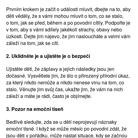
Prvním krokem je začít o události mluvit, dbejte na to, aby
děti věděly, že s vámi mohou mluvit o tom, co se stalo,
o tom, jak se před, během a po povodni cítily. Podpořte je
v tom, aby s vámi sdílely jakékoli strachy, obavy nebo
úzkosti. Dejte jim najevo, že jim nasloucháte a velmi vám
záleží na tom, jak se cítí.
2. Uklidněte je a ujistěte je o bezpečí
Ujistěte děti, že záplavy a jejich následky jsou jen
dočasné. Vysvětlete jim, že šlo o přirozený přírodní úkaz,
za který nikdo nemůže a nikdo nenese vinu na tom, co
stalo. Věnujte jim svůj čas, ukažte jim, že vám na nich
záleží a máte je rádi, často je objímejte.
3. Pozor na emoční tíseň
Bedlivě sledujte, zda se u dětí neprojevují náznaky
emoční tísně. I když se může měsíc po povodni zdát, že
jsou děti v pořádku, může nastat situace, kdy se začnou