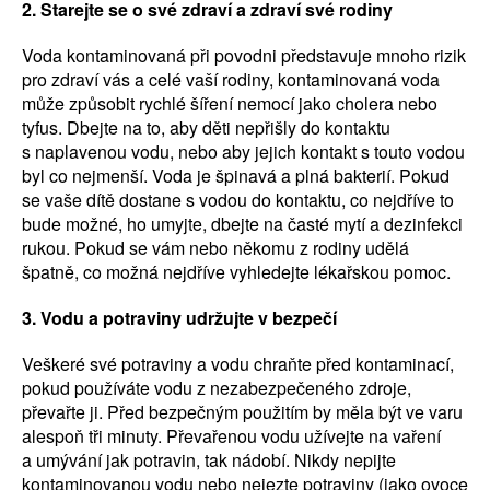
2. Starejte se o své zdraví a zdraví své rodiny
Voda kontaminovaná při povodni představuje mnoho rizik
pro zdraví vás a celé vaší rodiny, kontaminovaná voda
může způsobit rychlé šíření nemocí jako cholera nebo
tyfus. Dbejte na to, aby děti nepřišly do kontaktu
s naplavenou vodu, nebo aby jejich kontakt s touto vodou
byl co nejmenší. Voda je špinavá a plná bakterií. Pokud
se vaše dítě dostane s vodou do kontaktu, co nejdříve to
bude možné, ho umyjte, dbejte na časté mytí a dezinfekci
rukou. Pokud se vám nebo někomu z rodiny udělá
špatně, co možná nejdříve vyhledejte lékařskou pomoc.
3. Vodu a potraviny udržujte v bezpečí
Veškeré své potraviny a vodu chraňte před kontaminací,
pokud používáte vodu z nezabezpečeného zdroje,
převařte ji. Před bezpečným použitím by měla být ve varu
alespoň tři minuty. Převařenou vodu užívejte na vaření
a umývání jak potravin, tak nádobí. Nikdy nepijte
kontaminovanou vodu nebo nejezte potraviny (jako ovoce