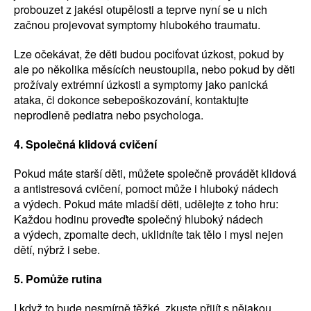
probouzet z jakési otupělosti a teprve nyní se u nich
začnou projevovat symptomy hlubokého traumatu.
Lze očekávat, že děti budou pociťovat úzkost, pokud by
ale po několika měsících neustoupila, nebo pokud by děti
prožívaly extrémní úzkosti a symptomy jako panická
ataka, či dokonce sebepoškozování, kontaktujte
neprodleně pediatra nebo psychologa.
4. Společná klidová cvičení
Pokud máte starší děti, můžete společně provádět klidová
a antistresová cvičení, pomoct může i hluboký nádech
a výdech. Pokud máte mladší děti, udělejte z toho hru:
Každou hodinu proveďte společný hluboký nádech
a výdech, zpomalte dech, uklidníte tak tělo i mysl nejen
dětí, nýbrž i sebe.
5. Pomůže rutina
I když to bude nesmírně těžké, zkuste přijít s nějakou