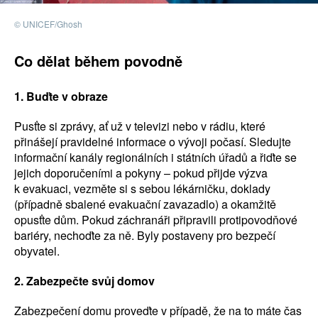
© UNICEF/Ghosh
Co dělat během povodně
1. Buďte v obraze
Pusťte si zprávy, ať už v televizi nebo v rádiu, které
přinášejí pravidelné informace o vývoji počasí. Sledujte
informační kanály regionálních i státních úřadů a řiďte se
jejich doporučeními a pokyny – pokud přijde výzva
k evakuaci, vezměte si s sebou lékárničku, doklady
(případně sbalené evakuační zavazadlo) a okamžitě
opusťte dům. Pokud záchranáři připravili protipovodňové
bariéry, nechoďte za ně. Byly postaveny pro bezpečí
obyvatel.
2. Zabezpečte svůj domov
Zabezpečení domu proveďte v případě, že na to máte čas