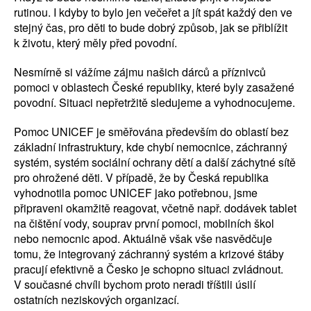
rutinou. I kdyby to bylo jen večeřet a jít spát každý den ve
stejný čas, pro děti to bude dobrý způsob, jak se přiblížit
k životu, který měly před povodní.
Nesmírně si vážíme zájmu našich dárců a příznivců
pomoci v oblastech České republiky, které byly zasažené
povodní. Situaci nepřetržitě sledujeme a vyhodnocujeme.
Pomoc UNICEF je směřována především do oblastí bez
základní infrastruktury, kde chybí nemocnice, záchranný
systém, systém sociální ochrany dětí a další záchytné sítě
pro ohrožené děti. V případě, že by Česká republika
vyhodnotila pomoc UNICEF jako potřebnou, jsme
připraveni okamžitě reagovat, včetně např. dodávek tablet
na čištění vody, souprav první pomoci, mobilních škol
nebo nemocnic apod. Aktuálně však vše nasvědčuje
tomu, že integrovaný záchranný systém a krizové štáby
pracují efektivně a Česko je schopno situaci zvládnout.
V současné chvíli bychom proto neradi tříštili úsilí
ostatních neziskových organizací.