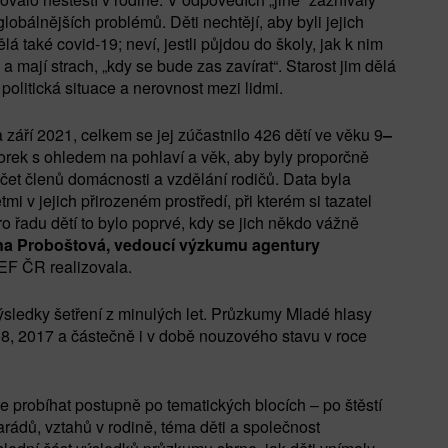
 globálnějších problémů. Děti nechtějí, aby byli jejich
á také covid-19; neví, jestli půjdou do školy, jak k nim
a mají strach, „kdy se bude zas zavírat“. Starost jim dělá
politická situace a nerovnost mezi lidmi.
a září 2021, celkem se jej zúčastnilo 426 dětí ve věku 9
–
zorek s ohledem na pohlaví a věk, aby byly proporčně
očet členů domácnosti a vzdělání rodičů. Data byla
 v jejich přirozeném prostředí, při kterém si tazatel
 řadu dětí to bylo poprvé, kdy se jich někdo vážně
na Proboštová, vedoucí výzkumu agentury
CEF ČR realizovala.
výsledky šetření z minulých let. Průzkumy Mladé hlasy
8, 2017 a částečně i v době nouzového stavu v roce
 probíhat postupně po tematických blocích – po štěstí
rádů, vztahů v rodině, téma děti a společnost