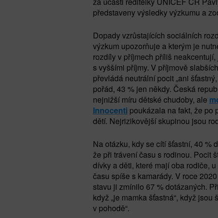
za účasti ředitelky UNICEF ČR Pav
představeny výsledky výzkumu a zod
Dopady vzrůstajících sociálních rozd
výzkum upozorňuje a kterým je nutné
rozdíly v příjmech příliš neakcentují
s vyššími příjmy. V příjmově slabšíc
převládá neutrální pocit „ani šťastný,
pořád, 43 % jen někdy. Česká republ
nejnižší míru dětské chudoby, ale
mo
Innocenti
poukázala na fakt, že po
dětí. Nejrizikovější skupinou jsou ro
Na otázku, kdy se cítí šťastní, 40 %
že při trávení času s rodinou. Pocit 
dívky a děti, které mají oba rodiče, 
času spíše s kamarády. V roce 2020 
stavu ji zmínilo 67 % dotázaných. Při
když „je mamka šťastná“, když jsou š
v pohodě“.