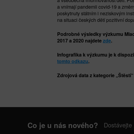
a všeobecná informovanost dětí. Pos
a vnímají pandemii covid-19 a změny
poskytnuty státním i neziskovým inst
na situaci českých dětí pozitivní dop
Podrobné výsledky výzkumu Mladé 
2017 a 2020 najdete
zde
.
Infografika k výzkumu je k dispoz
tomto odkazu
.
Zdrojová data z kategorie „Štěstí“
Co je u nás nového?
Dostávejte