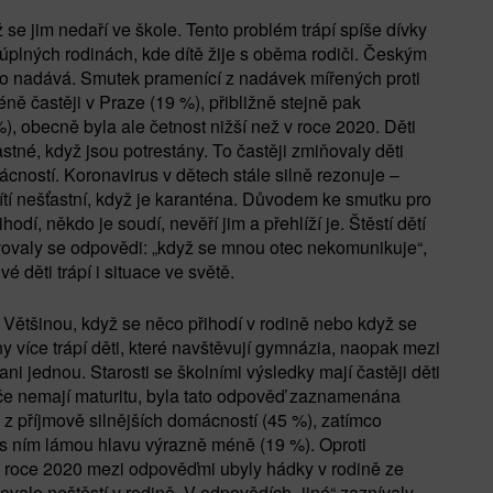
yž se jim nedaří ve škole. Tento problém trápí spíše dívky
 úplných rodinách, kde dítě žije s oběma rodiči. Českým
kdo nadává. Smutek pramenící z nadávek mířených proti
ě častěji v Praze (19 %), přibližně stejně pak
, obecně byla ale četnost nižší než v roce 2020. Děti
astné, když jsou potrestány. To častěji zmiňovaly děti
cností. Koronavirus v dětech stále silně rezonuje –
ítí nešťastní, když je karanténa. Důvodem ke smutku pro
odí, někdo je soudí, nevěří jim a přehlíží je. Štěstí dětí
evovaly se odpovědi: „když se mnou otec nekomunikuje“,
é děti trápí i situace ve světě.
?
Většinou, když se něco přihodí v rodině nebo když se
y více trápí děti, které navštěvují gymnázia, naopak mezi
ni jednou. Starosti se školními výsledky mají častěji děti
iče nemají maturitu, byla tato odpověď zaznamenána
 z příjmově silnějších domácností (45 %), zatímco
si s ním lámou hlavu výrazně méně (19 %). Oproti
 roce 2020 mezi odpověďmi ubyly hádky v rodině ze
valo neštěstí v rodině. V odpovědích „jiné“ zaznívaly