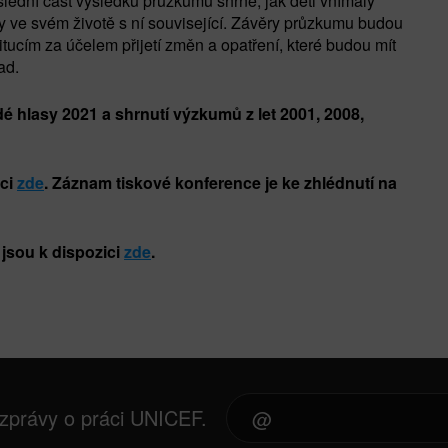
lední část výsledků průzkumu shrne, jak děti vnímaly
 ve svém životě s ní související. Závěry průzkumu budou
itucím za účelem přijetí změn a opatření, které budou mít
ad.
hlasy 2021 a shrnutí výzkumů z let 2001, 2008,
ici
zde
.
Záznam tiskové konference je ke zhlédnutí na
 jsou k dispozici
zde
.
 zprávy o práci UNICEF.