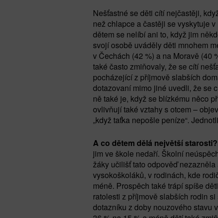
Nešťastné se děti cítí nejčastěji, kd
než chlapce a častěji se vyskytuje v
dětem se nelíbí ani to, když jim ně
svojí osobě uváděly děti mnohem mén
v Čechách (42 %) a na Moravě (40 %)
také často zmiňovaly, že se cítí nešť
pocházející z příjmově slabších domá
dotazovaní mimo jiné uvedli, že se c
ně také je, když se blízkému něco přih
ovlivňují také vztahy s otcem – obj
„když taťka nepošle peníze“. Jednotliv
A co dětem dělá největší starosti
jim ve škole nedaří. Školní neúspěch
žáky učilišť tato odpověď nezazněla a
vysokoškoláků, v rodinách, kde rod
méně. Prospěch také trápí spíše děti
ratolesti z příjmově slabších rodin 
dotazníku z doby nouzového stavu v
36 % na 15 % a méně dětí také zmiňo