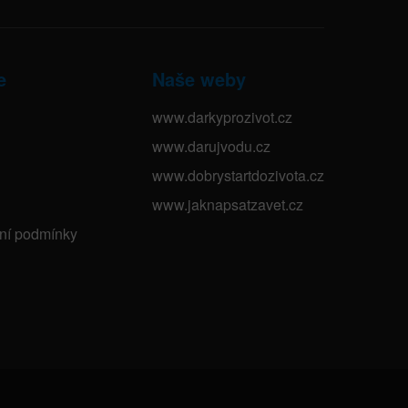
e
Naše weby
www.darkyprozivot.cz
www.darujvodu.cz
www.dobrystartdozivota.cz
www.jaknapsatzavet.cz
bní podmínky