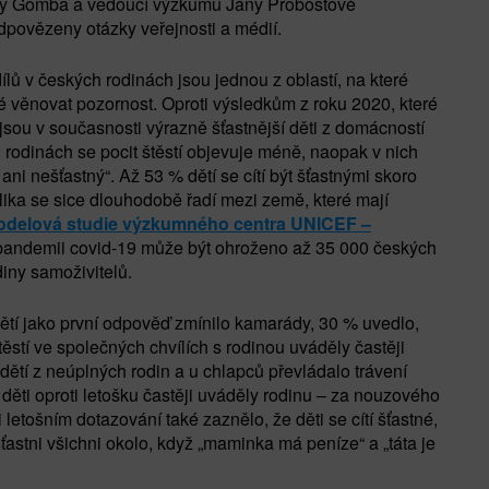
ly Gomba a vedoucí výzkumu Jany Proboštové
povězeny otázky veřejnosti a médií.
ílů v českých rodinách jsou jednou z oblastí, na které
 věnovat pozornost. Oproti výsledkům z roku 2020, které
, jsou v současnosti výrazně šťastnější děti z domácností
h rodinách se pocit štěstí objevuje méně, naopak v nich
 ani nešťastný“. Až 53 % dětí se cítí být šťastnými skoro
ika se sice dlouhodobě řadí mezi země, které mají
delová studie výzkumného centra UNICEF
–
 pandemii covid-19 může být ohroženo až 35 000 českých
diny samoživitelů.
 dětí jako první odpověď zmínilo kamarády, 30 % uvedlo,
štěstí ve společných chvílích s rodinou uváděly častěji
u dětí z neúplných rodin a u chlapců převládalo trávení
děti oproti letošku častěji uváděly rodinu – za nouzového
 letošním dotazování také zaznělo, že děti se cítí šťastné,
ťastni všichni okolo, když „maminka má peníze“ a „táta je