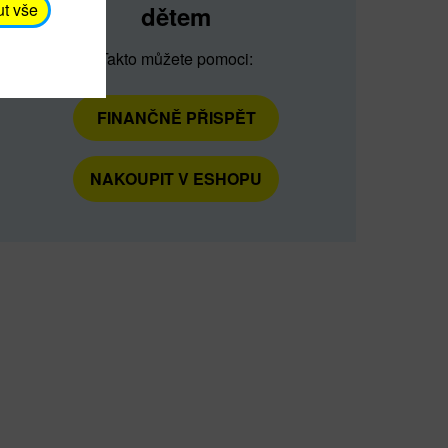
ut vše
dětem
Takto můžete pomoci:
FINANČNĚ PŘISPĚT
NAKOUPIT V ESHOPU