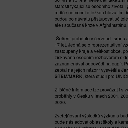
starosti týkající se osobního života i
rodiče nemocní a těžkou hlavu jim děl
budou po návratu přistupovat učitelé 
ale i současná krize v Afghánistánu, 
„Šetření proběhlo v červenci, srpnu 
17 let. Jedná se o reprezentativní v
zastoupeny kraje a velikost obce, p
získávána osobním rozhovorem s dětmi
zaznamenával odpovědi na papír. Pro
zeptal na jejich názor,“ vysvětlila
Ja
STEM/MARK
, která studii pro UNI
Zjištěné informace lze provázat i s 
proběhly v Česku v letech 2001, 200
2020.
Zveřejňování výsledků výzkumu bude
bude následovat oblast školy a kama