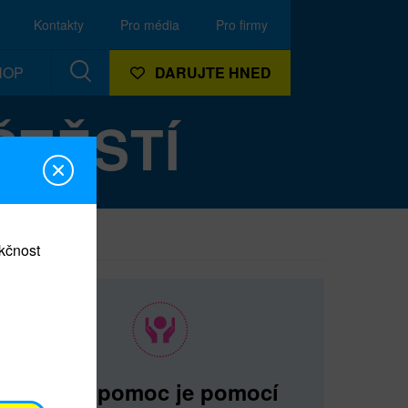
Kontakty
Pro média
Pro firmy
HOP
DARUJTE HNED
 ŠTĚSTÍ
nkčnost
Vaše pomoc je pomocí