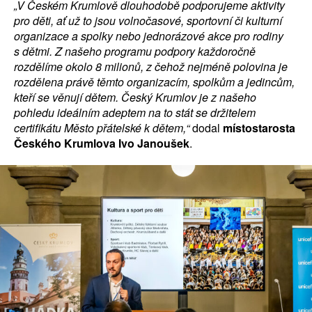
„V Českém Krumlově dlouhodobě podporujeme aktivity
pro děti, ať už to jsou volnočasové, sportovní či kulturní
organizace a spolky nebo jednorázové akce pro rodiny
s dětmi. Z našeho programu podpory každoročně
rozdělíme okolo 8 milionů, z čehož nejméně polovina je
rozdělena právě těmto organizacím, spolkům a jedincům,
kteří se věnují dětem. Český Krumlov je z našeho
pohledu ideálním adeptem na to stát se držitelem
certifikátu Město přátelské k dětem,“
dodal
místostarosta
Českého Krumlova Ivo Janoušek
.