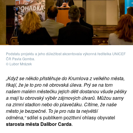
Podstatu projektu a jeho důležitost akcentovala výkonná ředitelka UNICEF
ČR Pavla Gomba.
© Lubor Mrázek
„Když se někdo přistěhuje do Krumlova z velkého města,
říkají, že je to pro ně obrovská úleva. Prý se na tom
našem malém městečku jejich děti dostanou všude pěšky
a mají tu obrovský výběr zájmových útvarů. Můžou samy
na zimní stadion nebo do plavečáku. Cítíme, že naše
město je bezpečné. To je pro nás ta největší
odměna,“
sdílel s publikem pozitivní ohlasy obyvatel
starosta města Dalibor Carda
.