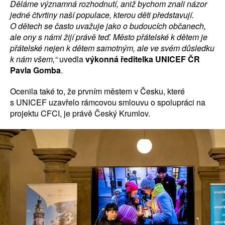
Děláme významná rozhodnutí, aniž bychom znali názor
jedné čtvrtiny naší populace, kterou děti představují.
O dětech se často uvažuje jako o budoucích občanech,
ale ony s námi žijí právě teď. Město přátelské k dětem je
přátelské nejen k dětem samotným, ale ve svém důsledku
k nám všem,“
uvedla
výkonná ředitelka UNICEF ČR
Pavla Gomba
.
Ocenila také to, že prvním městem v Česku, které
s UNICEF uzavřelo rámcovou smlouvu o spolupráci na
projektu CFCI, je právě Český Krumlov.