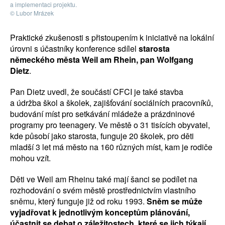
a implementaci projektu.
© Lubor Mrázek
Praktické zkušenosti s přistoupením k iniciativě na lokální
úrovni s účastníky konference sdílel
starosta
německého města Weil am Rhein, pan Wolfgang
Dietz
.
Pan Dietz uvedl, že součástí CFCI je také stavba
a údržba škol a školek, zajišťování sociálních pracovníků,
budování míst pro setkávání mládeže a prázdninové
programy pro teenagery. Ve městě o 31 tisících obyvatel,
kde působí jako starosta, funguje 20 školek, pro děti
mladší 3 let má město na 160 různých míst, kam je rodiče
mohou vzít.
Děti ve Weil am Rheinu také mají šanci se podílet na
rozhodování o svém městě prostřednictvím vlastního
sněmu, který funguje již od roku 1993.
Sněm se může
vyjadřovat k jednotlivým konceptům plánování,
účastnit se debat o záležitostech, které se jich týkají,