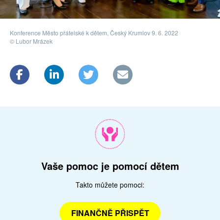
Konference Město přátelské k dětem, Český Krumlov 9. 6. 2022
© Lubor Mrázek
Vaše pomoc je pomocí dětem
Takto můžete pomoci:
FINANČNĚ PŘISPĚT