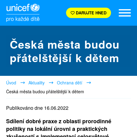
DARUJTE HNED
Česká města budou
přátelštější k dětem
Úvod
Aktuality
Ochrana dětí
Česká města budou přátelštější k dětem
Publikováno dne 16.06.2022
Sdílení dobré praxe z oblasti prorodinné
politiky na lokální úrovni a praktických
zkušeností s implementací celosvětové