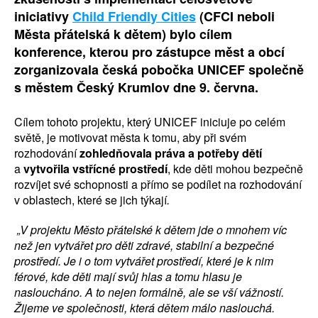
iniciativy
Child Friendly Cities
(CFCI neboli
Města přátelská k dětem) bylo cílem
konference, kterou pro zástupce měst a obcí
zorganizovala česká pobočka UNICEF společně
s městem Český Krumlov dne 9. června.
Cílem tohoto projektu, který UNICEF iniciuje po celém
světě, je motivovat města k tomu, aby při svém
rozhodování
zohledňovala práva a potřeby dětí
a
vytvořila vstřícné prostředí
, kde děti mohou bezpečně
rozvíjet své schopnosti a přímo se podílet na rozhodování
v oblastech, které se jich týkají
.
„V projektu Město přátelské k dětem jde o mnohem víc
než jen vytvářet pro děti zdravé, stabilní a bezpečné
prostředí. Je i o tom vytvářet prostředí, které je k nim
férové, kde děti mají svůj hlas a tomu hlasu je
nasloucháno. A to nejen formálně, ale se vší vážností.
Žijeme ve společnosti, která dětem málo naslouchá.