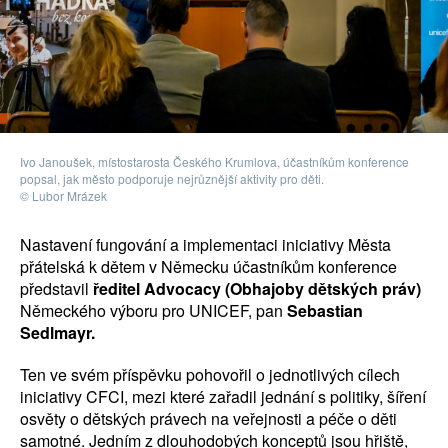
Ivo Janoušek, místostarosta Českého Krumlova, účastníkům konference
popsal, jak město podporuje nejrůznější aktivity pro děti.
© Lubor Mrázek
Nastavení fungování a implementaci iniciativy Města
přátelská k dětem v Německu účastníkům konference
představil
ředitel Advocacy (Obhajoby dětských práv)
Německého výboru pro UNICEF, pan
Sebastian
Sedlmayr.
Ten ve svém příspěvku pohovořil o jednotlivých cílech
iniciativy CFCI, mezi které zařadil jednání s politiky, šíření
osvěty o dětských právech na veřejnosti a péče o děti
samotné. Jedním z dlouhodobých konceptů jsou hřiště,