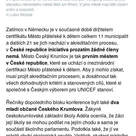
starostou německého města Weil am Rhein. V jeho městě mají děti vlastní
sněm a rozpočet.
© Lubor Mrázek
Zatímco v Německu je v současné době držitelem
certifikátu Město přátelské k dětem celkem 11 municipalit
a dalších 21 se jich nachází v akreditačním procesu,
v
České republice iniciativa prozatím žádné členy
nemá
. Město Český Krumlov je tak
prvním městem
v České republice
, které se uchází o mezinárodní
certifikaci Město přátelské k dětem. Aby ji mohlo získat,
musí projít akreditačním procesem, a dosáhnout tak
všech dohodnutých kritérií a stanovených cílů, které si
společně s Českým výborem pro UNICEF stanoví.
Řečníky dopoledního bloku konference byli také
dva
mladí občané Českého Krumlova
. Žákyně
českokrumlovské základní školy Adéla ocenila, že žáci
její školy se mohou podílet na jejím chodu a sama je
součástí školního parlamentu. Podotkla také, že jí ve
městě chybí ekologická osvěta. Vojtěch, student místního