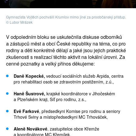
Gymnazista Vojtěch pochválil Krumlov mimo jiné za proobčanský přístup.
© Lubor Mrázek
V odpoledním bloku se uskutečnila diskuse odborníků
a zástupců měst a obcí České republiky na téma, co pro
rodiny a děti konkrétně dělají a jaké jsou jejich praktické
zkušenosti s realizací těchto aktivit na lokální úrovni. Za
cenné poznatky a velký přínos děkujeme:
Daně Kopecké,
vedoucí sociálních služeb Arpida, centra
pro rehabilitaci osob se zdravotním postižením, z.ú.,
Haně Šustrové,
krajské koordinátorce v Jihočeském
a Plzeňském kraji, Síť pro rodinu, z.s.,
Evě Farkové
, předsedkyni Komise pro rodinu a seniory
Trhové Sviny a místopředsedkyni MC Trhováček,
Aleně Novákové
, zastupitelce obce Křemže
a koordinátorce MC Křemílek,