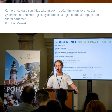
Konference dala svůj hlas také mladým občanům Krumlova. Adéla
vyzdvihla fakt, že žáci její školy se podílí na jejím chodu a funguje tam
školní parlament.
© Lubor Mrázek