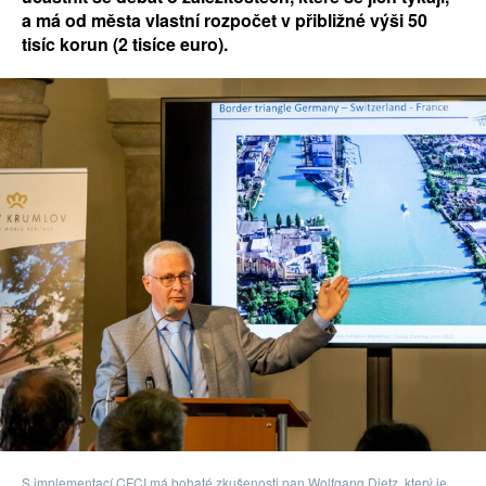
a má od města vlastní rozpočet v přibližné výši 50
tisíc korun (2 tisíce euro).
S implementací CFCI má bohaté zkušenosti pan Wolfgang Dietz, který je