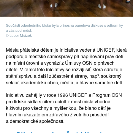
Součástí odpoledního bloku byla přínosná panelová diskuse s odborníky
a zástupci měst.
© Lubor Mrázek
Města přátelská dětem je iniciativa vedená UNICEF, která
podporuje městské samosprávy při naplňování práv dětí
na místní úrovni a vychází z Úmluvy OSN o právech
dítěte. V rámci této iniciativy se rozvíjí síť, která sdružuje
státní správu a další zúčastněné strany, např. soukromý
sektor, akademická obec, média, a hlavně samotné děti.
Iniciativu zahájily v roce 1996 UNICEF a Program OSN
pro lidská sídla s cílem učinit z měst místa vhodná
k životu pro všechny s myšlenkou, že blaho dětí je
hlavním ukazatelem zdravého životního prostředí
a demokratické společnosti.