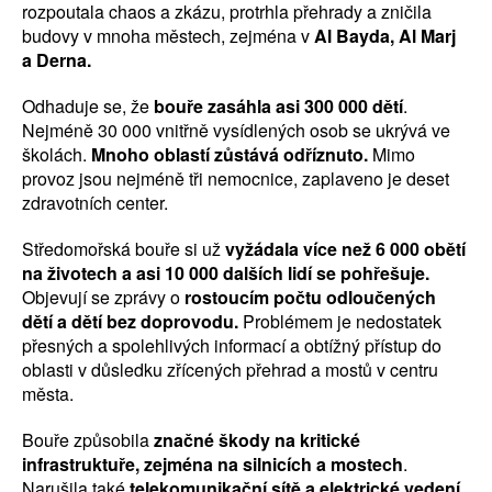
rozpoutala chaos a zkázu, protrhla přehrady a zničila
budovy v mnoha městech, zejména v
Al Bayda, Al Marj
a Derna.
Odhaduje se, že
bouře zasáhla asi 300 000 dětí
.
Nejméně 30 000 vnitřně vysídlených osob se ukrývá ve
školách.
Mnoho oblastí zůstává odříznuto.
Mimo
provoz jsou nejméně tři nemocnice, zaplaveno je deset
zdravotních center.
Středomořská bouře si už
vyžádala více než 6 000 obětí
na životech a asi 10 000 dalších lidí se pohřešuje.
Objevují se zprávy o
rostoucím počtu odloučených
dětí a dětí bez doprovodu.
Problémem je nedostatek
přesných a spolehlivých informací a obtížný přístup do
oblasti v důsledku zřícených přehrad a mostů v centru
města.
Bouře způsobila
značné škody na kritické
infrastruktuře, zejména na silnicích a mostech
.
Narušila také
telekomunikační sítě a elektrické vedení