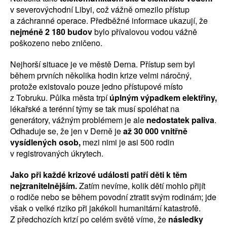
v severovýchodní Libyi, což vážně omezilo přístup
a záchranné operace. Předběžné informace ukazují, že
nejméně 2 180 budov
bylo přívalovou vodou vážně
poškozeno nebo zničeno.
Nejhorší situace je ve městě Derna. Přístup sem byl
během prvních několika hodin krize velmi náročný,
protože existovalo pouze jedno přístupové místo
z Tobruku. Půlka města trpí
úplným výpadkem elektřiny,
lékařské a terénní týmy se tak musí spoléhat na
generátory, vážným problémem je ale
nedostatek paliva
.
Odhaduje se, že jen v Derně je
až 30 000 vnitřně
vysídlených osob,
mezi nimi je asi 500 rodin
v registrovaných úkrytech.
Jako při každé krizové události patří děti k těm
nejzranitelnějším.
Zatím nevíme, kolik dětí mohlo přijít
o rodiče nebo se během povodní ztratit svým rodinám; jde
však o velké riziko při jakékoli humanitární katastrofě.
Z předchozích krizí po celém světě víme, že
následky