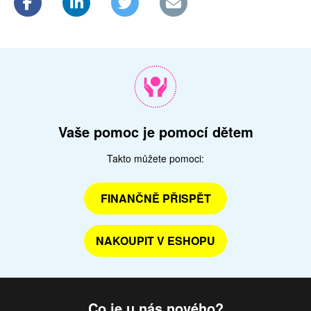
Vaše pomoc je pomocí dětem
Takto můžete pomoci:
FINANČNĚ PŘISPĚT
NAKOUPIT V ESHOPU
Co je u nás nového?