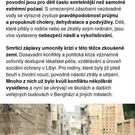
povodní jsou pro děti často smrtelnější než samotné
extrémní počasí
. S omezenými zásobami nezávadné
vody se výrazně zvyšuje
pravděpodobnost průjmu
a propuknutí cholery, dehydratace a podvýživy.
Děti,
které přišly o rodiče nebo se ztratily svým rodinám, jsou
více vystaveny
nebezpečí násilí a vykořisťování.
Smrtící záplavy umocnily krizi v této těžce zkoušené
zemi.
Dosavadní konflikty a politická krize významně
ovlivnily dostupné lékařské péče, vzdělávání a úroveň
sociální ochrany v Libyi. Pro rodiny, které byly již před
bouří v životní nouzi, povodně násobí ztráty a utrpení.
Mnoho z nich už bylo kvůli konfliktu několikrát
vysídleno
a nyní se ukrývají ve školách a dalších
veřejných budovách v Benghází a jiných městech.