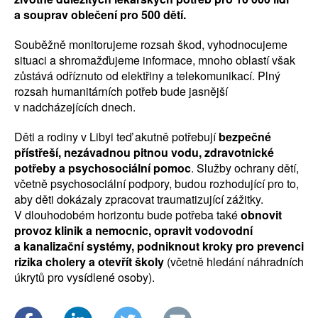
a souprav oblečení pro 500 dětí.
Souběžně monitorujeme rozsah škod, vyhodnocujeme
situaci a shromažďujeme informace, mnoho oblastí však
zůstává odříznuto od elektřiny a telekomunikací. Plný
rozsah humanitárních potřeb bude jasnější
v nadcházejících dnech.
Děti a rodiny v Libyi teď akutně potřebují
bezpečné
přístřeší, nezávadnou pitnou vodu, zdravotnické
potřeby a psychosociální pomoc
. Služby ochrany dětí,
včetně psychosociální podpory, budou rozhodující pro to,
aby děti dokázaly zpracovat traumatizující zážitky.
V dlouhodobém horizontu bude potřeba také
obnovit
provoz klinik a nemocnic, opravit vodovodní
a kanalizační systémy, podniknout kroky pro prevenci
rizika cholery a otevřít školy
(včetně hledání náhradních
úkrytů pro vysídlené osoby).