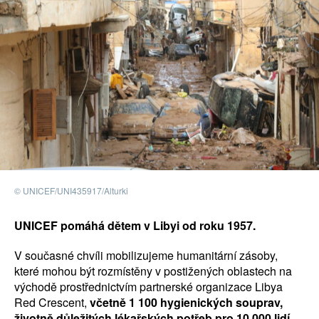
© UNICEF/UNI435917/Alturki
UNICEF pomáhá dětem v Libyi od roku 1957.
V současné chvíli mobilizujeme humanitární zásoby,
které mohou být rozmístěny v postižených oblastech na
východě prostřednictvím partnerské organizace Libya
Red Crescent,
včetně 1 100 hygienických souprav,
životně důležitých lékařských potřeb pro 10 000 lidí