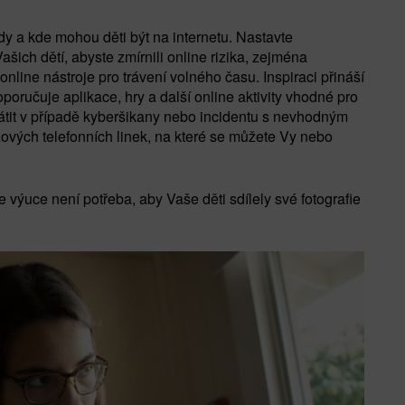
kdy a kde mohou děti být na internetu. Nastavte
šich dětí, abyste zmírnili online rizika, zejména
 online nástroje pro trávení volného času. Inspiraci přináší
doporučuje aplikace, hry a další online aktivity vhodné pro
rátit v případě kyberšikany nebo incidentu s nevhodným
zových telefonních linek, na které se můžete Vy nebo
 výuce není potřeba, aby Vaše děti sdílely své fotografie