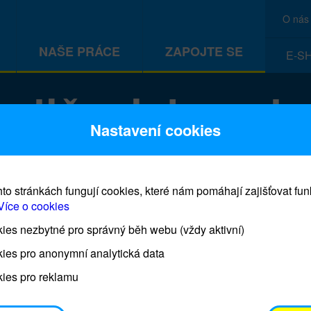
O nás
NAŠE PRÁCE
ZAPOJTE SE
E-S
rodiče, jak podp
Nastavení cookies
výuku
to stránkách fungují cookies, které nám pomáhají zajišťovat fu
Více o cookies
ů pro rodiče, jak podpořit distanční výuku
es nezbytné pro správný běh webu (vždy aktivní)
ies pro anonymní analytická data
ies pro reklamu
tření převrátily životy rodin po celém světě vzhůru