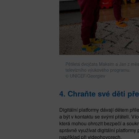
Pětiletá dvojčata Maksim a Jan z měs
televizního výukového programu.
© UNICEF/Georgiev
4.
Chraňte své děti pře
Digitální platformy dávají dětem příle
a být v kontaktu se svými přáteli. Ví
která mohou ohrozit bezpečí a soukro
správně využívat digitální platformy
například při videohovorech.