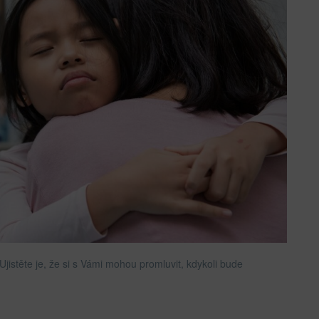
jistěte je, že si s Vámi mohou promluvit, kdykoli bude