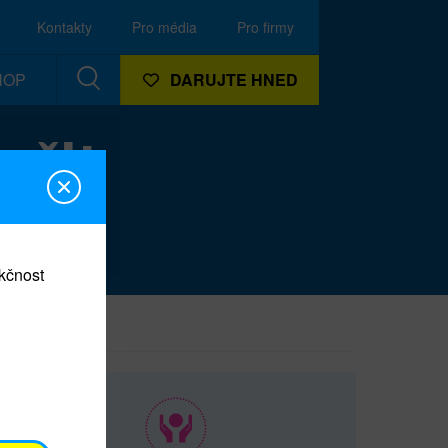
Kontakty
Pro média
Pro firmy
HOP
DARUJTE HNED
ořit
nkčnost