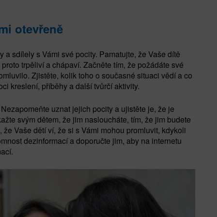
mi otevřeně
y a sdílely s Vámi své pocity. Pamatujte, že Vaše dítě
proto trpěliví a chápaví. Začněte tím, že požádáte své
omluvilo. Zjistěte, kolik toho o současné situaci vědí a co
i kreslení, příběhy a další tvůrčí aktivity.
Nezapomeňte uznat jejich pocity a ujistěte je, že je
Ukažte svým dětem, že jim nasloucháte, tím, že jim budete
, že Vaše dětí ví, že si s Vámi mohou promluvit, kdykoli
omnost dezinformací a doporučte jim, aby na internetu
ací.