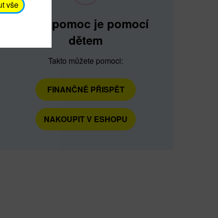
ut vše
Vaše pomoc je pomocí
dětem
Takto můžete pomoci:
FINANČNĚ PŘISPĚT
NAKOUPIT V ESHOPU