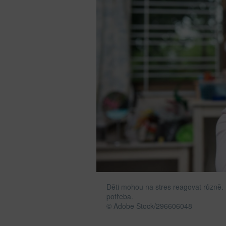
Děti mohou na stres reagovat různě. U
potřeba.
© Adobe Stock/296606048