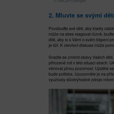
© UNICEF/Georgiev
2.
Mluvte se svými dět
Povzbuďte své děti, aby kladly otázk
může na stres reagovat různě, buďte 
dítě, aby si s Vámi o svém trápení pr
je tíží. K otevření diskuse může pomoc
Snažte se zmírnit obavy Vašich dětí. 
přirozené mít v této situaci strach. 
věnovat plnou pozornost. Ujistěte se
bude potřeba. Upozorněte je na přít
využívaly důvěryhodné zdroje inform