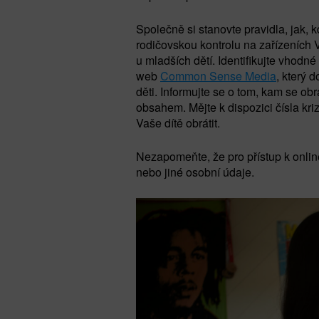
Společně si stanovte pravidla, jak, 
rodičovskou kontrolu na zařízeních Va
u mladších dětí. Identifikujte vhodné
web
Common Sense Media
, který 
děti. Informujte se o tom, kam se ob
obsahem. Mějte k dispozici čísla kri
Vaše dítě obrátit.
Nezapomeňte, že pro přístup k online
nebo jiné osobní údaje.